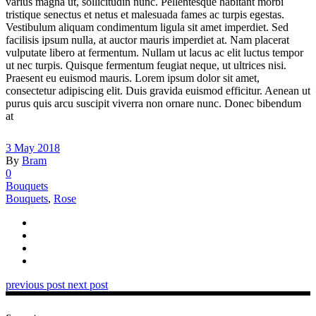
varius magna ut, sollicitudin nunc. Pellentesque habitant morbi
tristique senectus et netus et malesuada fames ac turpis egestas.
Vestibulum aliquam condimentum ligula sit amet imperdiet. Sed
facilisis ipsum nulla, at auctor mauris imperdiet at. Nam placerat
vulputate libero at fermentum. Nullam ut lacus ac elit luctus tempor
ut nec turpis. Quisque fermentum feugiat neque, ut ultrices nisi.
Praesent eu euismod mauris. Lorem ipsum dolor sit amet,
consectetur adipiscing elit. Duis gravida euismod efficitur. Aenean ut
purus quis arcu suscipit viverra non ornare nunc. Donec bibendum
at
3 May 2018
By
Bram
0
Bouquets
Bouquets
,
Rose
previous post
next post