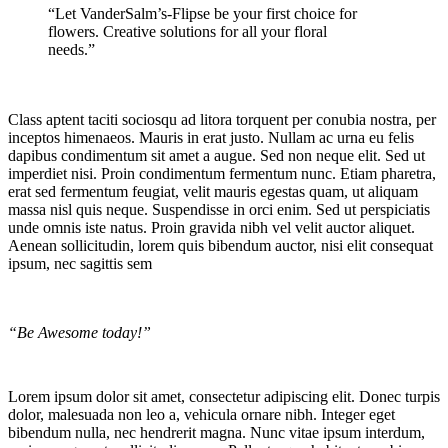
“Let VanderSalm’s-Flipse be your first choice for
flowers. Creative solutions for all your floral
needs.”
Class aptent taciti sociosqu ad litora torquent per conubia nostra, per
inceptos himenaeos. Mauris in erat justo. Nullam ac urna eu felis
dapibus condimentum sit amet a augue. Sed non neque elit. Sed ut
imperdiet nisi. Proin condimentum fermentum nunc. Etiam pharetra,
erat sed fermentum feugiat, velit mauris egestas quam, ut aliquam
massa nisl quis neque. Suspendisse in orci enim. Sed ut perspiciatis
unde omnis iste natus. Proin gravida nibh vel velit auctor aliquet.
Aenean sollicitudin, lorem quis bibendum auctor, nisi elit consequat
ipsum, nec sagittis sem
“Be Awesome today!”
Lorem ipsum dolor sit amet, consectetur adipiscing elit. Donec turpis
dolor, malesuada non leo a, vehicula ornare nibh. Integer eget
bibendum nulla, nec hendrerit magna. Nunc vitae ipsum interdum,