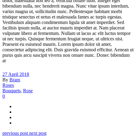
dolor, malesuada non leo a, vehicula ornare nibh. Integer eget
bibendum nulla, nec hendrerit magna. Nunc vitae ipsum interdum,
varius magna ut, sollicitudin nunc. Pellentesque habitant morbi
tristique senectus et netus et malesuada fames ac turpis egestas.
Vestibulum aliquam condimentum ligula sit amet imperdiet. Sed
facilisis ipsum nulla, at auctor mauris imperdiet at. Nam placerat
vulputate libero at fermentum. Nullam ut lacus ac elit luctus tempor
ut nec turpis. Quisque fermentum feugiat neque, ut ultrices nisi.
Praesent eu euismod mauris. Lorem ipsum dolor sit amet,
consectetur adipiscing elit. Duis gravida euismod efficitur. Aenean ut
purus quis arcu suscipit viverra non ornare nunc. Donec bibendum
at
27 April 2018
By
Bram
Roses
Bouquets
,
Rose
0
previous post
next post